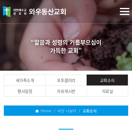
“말씀과 성령의 기름부으심이
가득한 교회”
새가족소개
포토갤러리
교회소식
행사일정
자유게시판
자료실
Home / 씨앗 나눔터 /
교회소식