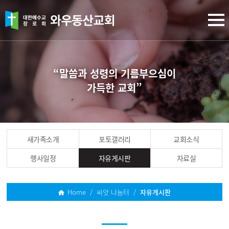
“말씀과 성령의 기름부으심이
가득한 교회”
새가족소개
포토갤러리
교회소식
행사일정
자유게시판
자료실
Home / 씨앗 나눔터 /
자유게시판