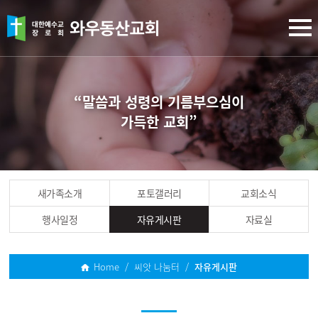
“말씀과 성령의 기름부으심이
가득한 교회”
새가족소개
포토갤러리
교회소식
행사일정
자유게시판
자료실
Home / 씨앗 나눔터 /
자유게시판