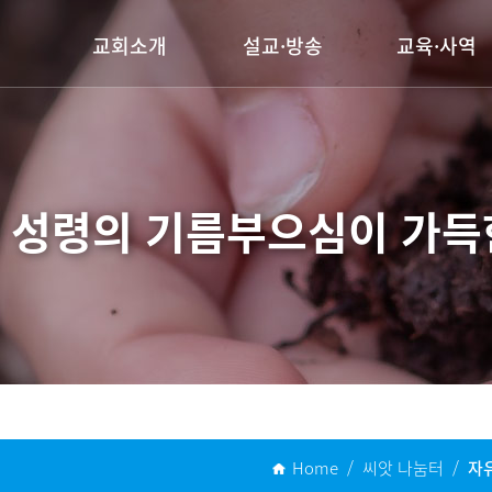
교회소개
설교·방송
교육·사역
담임목사 인사말
주일설교
양육시스템
교회연혁
행사동영상
전도사역
예배안내
선교사역
 성령의 기름부으심이
가득
섬기는 이들
찾아오시는길
Home / 씨앗 나눔터 /
자