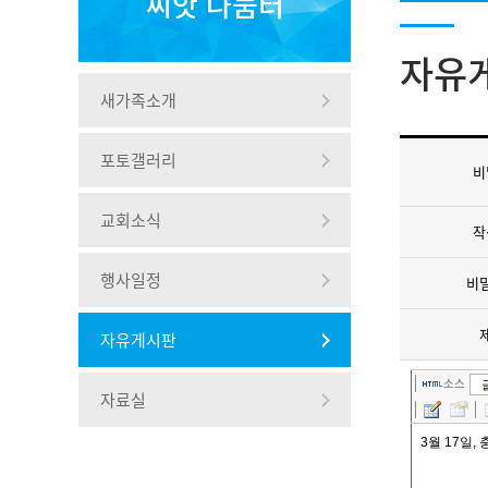
씨앗 나눔터
자유
새가족소개
포토갤러리
비
교회소식
작
행사일정
비
자유게시판
소스
자료실