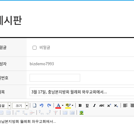
게시판
밀글
비밀글
성자
bizdemo7993
밀번호
제목
글꼴
크기