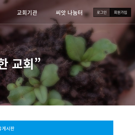
교회기관
씨앗 나눔터
로그인
회원가입
유·초등부
새가족소개
중·고등부
포토갤러리
청년부
교회소식
한 교회”
장년부
행사일정
자유게시판
자료실
유게시판