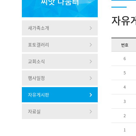
씨앗 나눔터
자유
새가족소개
포토갤러리
번호
6
교회소식
5
행사일정
4
자유게시판
3
자료실
2
1