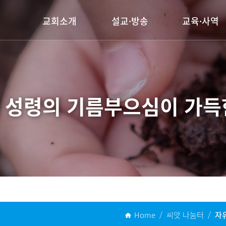
교회소개
설교·방송
교육·사역
담임목사 인사말
주일설교
양육시스템
교회연혁
행사동영상
전도사역
예배안내
선교사역
 성령의 기름부으심이
가득
섬기는 이들
찾아오시는길
Home / 씨앗 나눔터 /
자