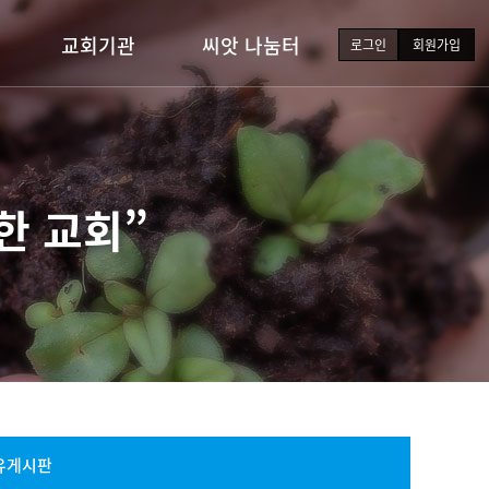
교회기관
씨앗 나눔터
로그인
회원가입
유·초등부
새가족소개
중·고등부
포토갤러리
청년부
교회소식
한 교회”
장년부
행사일정
자유게시판
자료실
유게시판