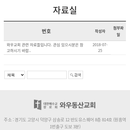
자료실
첨부파
번호
작성자
일
와우교회 관련 자료들입니다. 관심 있으시분은 참
2018-07-
고하시기 바랍..
25
주소 : 경기도 고양시 덕양구 삼송로 12 반도유스퀘어 8층 814호 (원흥역
1번출구 도보 3분)