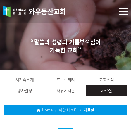
“말씀과 성령의 기름부으심이
가득한 교회”
새가족소개
포토갤러리
교회소식
행사일정
자유게시판
자료실
Home / 씨앗 나눔터 /
자료실