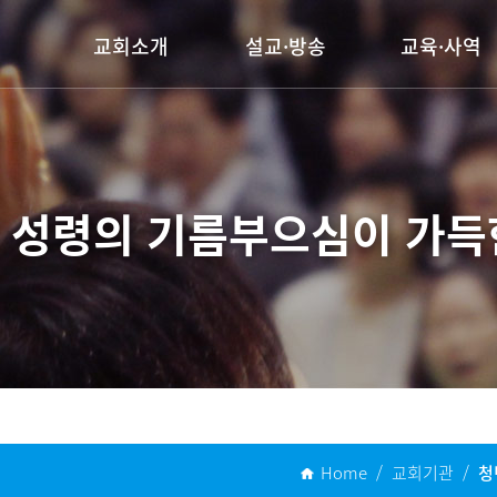
교회소개
설교·방송
교육·사역
담임목사 인사말
주일설교
양육시스템
교회연혁
행사동영상
전도사역
예배안내
선교사역
 성령의 기름부으심이
가득
섬기는 이들
찾아오시는길
Home / 교회기관 /
청