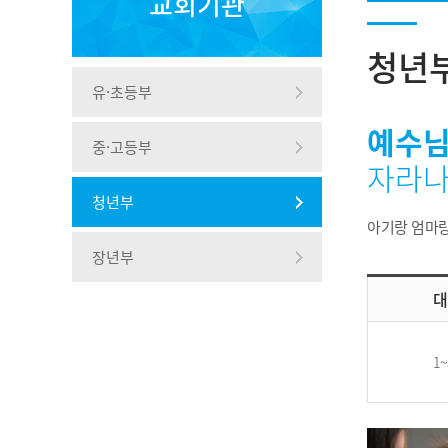
교회기관
청년
유·초등부
예수님
중·고등부
자라
청년부
아기랑 엄마랑
장년부
대
1