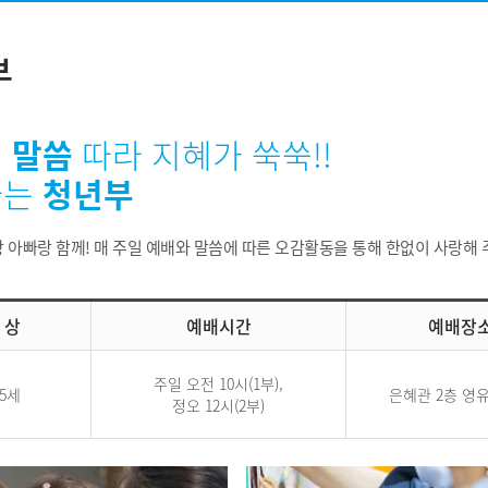
부
 말씀
따라 지혜가 쑥쑥!!
나는
청년부
 아빠랑 함께! 매 주일 예배와 말씀에 따른 오감활동을 통해 한없이 사랑해
 상
예배시간
예배장
주일 오전 10시(1부),
~5세
은혜관 2층 영
정오 12시(2부)