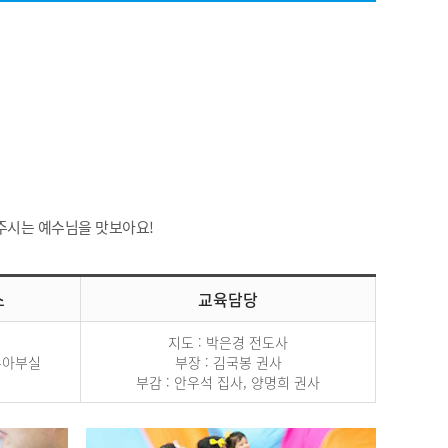
 주시는 예수님을 맛보아요!
소
교육담당
지도 : 박은경 전도사
유아부실
부장 : 김국봉 권사
부감 : 안우석 집사, 양명희 권사