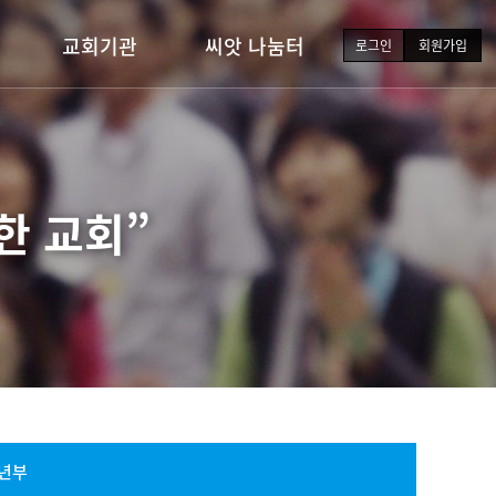
교회기관
씨앗 나눔터
로그인
회원가입
유·초등부
새가족소개
중·고등부
포토갤러리
청년부
교회소식
한 교회”
장년부
행사일정
자유게시판
자료실
년부