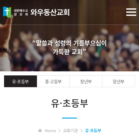
“말씀과 성령의 기름부으심이
가득한 교회”
유·초등부
중·고등부
청년부
장년부
유·초등부
Home > 교회기관 >
유·초등부