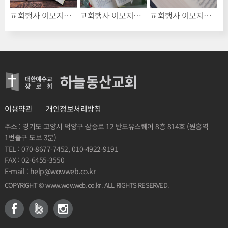
교회행사 이모저모 1
교회행사 이모저모 1
교회행사 이모저모 1
3 부흥사경회 홍길동
2
1
..
개인정보처리방침
이용약관
주소 : 경기도 고양시 덕양구 삼송로 12 반도유스퀘어 8층 814호 (원흥역
1번출구 도보 3분)
070-8677-7452, 010-4922-9191
TEL :
02-6455-3550
FAX :
help@wowweb.co.kr
E-mail :
. ALL RIGHTS RESERVED.
www.wowweb.co.kr
COPYRIGHT ©