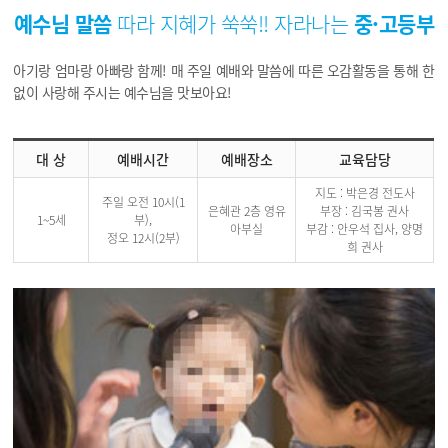
예수님 말씀
따라 지혜가 쑥쑥!!
자라나는
중·고등부
아기랑 엄마랑 아빠랑 함께! 매 주일 예배와 말씀에 따른 오감활동을 통해 한
없이 사랑해 주시는 예수님을 맛보아요!
대 상
예배시간
예배장소
교육담당
지도 : 박은경 전도사
주일 오전 10시(1
은혜관 2층 영유
부장 : 김국봉 권사
1~5세
부),
아부실
부감 : 안우석 집사, 양명
정오 12시(2부)
희 권사