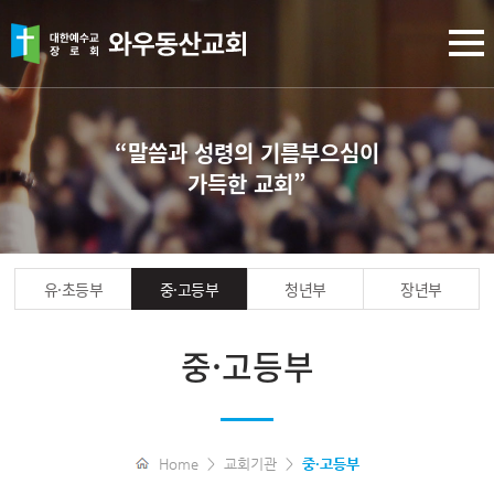
“말씀과 성령의 기름부으심이
가득한 교회”
유·초등부
중·고등부
청년부
장년부
중·고등부
Home > 교회기관 >
중·고등부